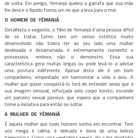
de volta. Em perigo, Yemanjá quebra a garrafa que sua mãe
lhe dera e o líquido forma um rio que a leva para o mar.
O HOMEM DE YÊMANJÁ
Detalhista e exigente, o filho de Yemanjá é´uma pessoa difícil
de se tratar. Como tem um senso estético muito
desenvolvido não tolera ter ao seu lado uma mulher
desleixada e desarrumada. é extremamente ciumento e
possessivo, embora não o demonstre. Essa sua
característica gera muitas brigas ou pode levá-lo a adotar
uma postura indiferente. Apesar disto ele é um bom
companheiro, empenhado em harmonizar a vida a dois. A
mulher que quiser conquistá-lo terá de entender ainda que a
sua imagem sensual, reforçada pelo corpo bonito, esconde
um parceiro sexual passivo, que espera que a companheira
tome a iniciativa para então se soltar.
A MULHER DE YÊMANJÁ
É aquela mulher que todo homem sonha em encontrar. Tem
voz meiga e calma, é delicada e dona de uma beleza
harmoniosa. Como uma verdadeira sereia, ela sabe direitinho