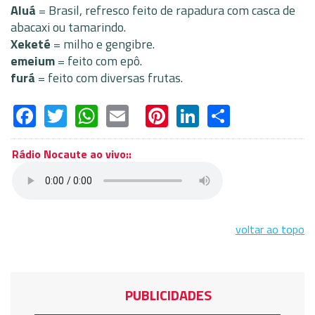
Aluá
= Brasil, refresco feito de rapadura com casca de
abacaxi ou tamarindo.
Xeketé
= milho e gengibre.
emeium
= feito com epô.
furá
= feito com diversas frutas.
Facebook
Twitter
WhatsApp
Email
Pinterest
LinkedIn
Share
Rádio Nocaute ao vivo::
voltar ao topo
PUBLICIDADES