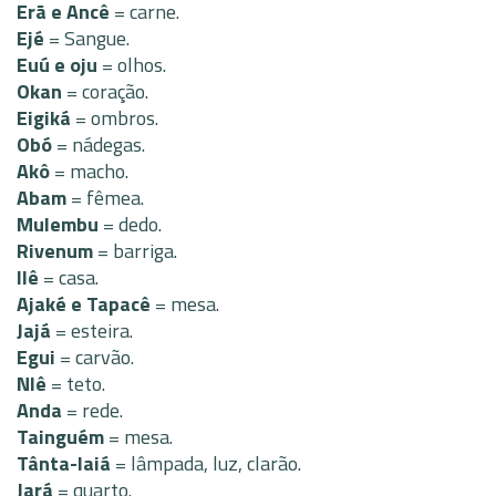
Erã e Ancê
= carne.
Ejé
= Sangue.
Euú e oju
= olhos.
Okan
= coração.
Eigiká
= ombros.
Obó
= nádegas.
Akô
= macho.
Abam
= fêmea.
Mulembu
= dedo.
Rivenum
= barriga.
Ilê
= casa.
Ajaké e Tapacê
= mesa.
Jajá
= esteira.
Egui
= carvão.
Nlê
= teto.
Anda
= rede.
Tainguém
= mesa.
Tânta-laiá
= lâmpada, luz, clarão.
Jará
= quarto.