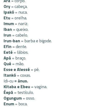
Ará
= corpo.
Ory
= cabeça.
Ipakó
= nuca.
Etu
= orelha.
Imum
= nariz.
Iban
= queixo.
Irun
= cabelo.
Irun-ban
= barba e bigode.
Efin
= dente.
Eeté
= lábios.
Apá
= braço.
Qué
= mão.
Esse e Alessé
= pé.
Itankó
= coxas.
Idi-cu
= ânus.
Kitaba e Ebeu
= vagina.
Éepã
= testículo.
Ogungum
= osso.
Enum
= boca.