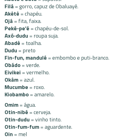
Filá
= gorro, capuz de Obaluayê.
Akêtê
= chapéu.
Ojá
= fita, faixa.
Peké-pe'é
= chapéu-de-sol.
Axó-dudu
= roupa suja.
Abadê
= toalha.
Dudu
= preto
Fin-fun, mandulé
= embombo e puti-branco.
Obádo
= verde.
Eivikei
= vermelho.
Okâm
= azul.
Mucumbe
= roxo.
Kiobambo
= amarelo.
Omim
= água.
Otin-nibé
= cerveja.
Otin-dudu
= vinho tinto.
Otin-fum-fum
= aguardente.
Oin
= mel