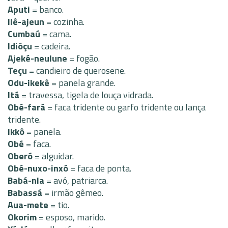
Aputi
= banco.
Ilê-ajeun
= cozinha.
Cumbaú
= cama.
Idiôçu
= cadeira.
Ajeké-neulune
= fogão.
Teçu
= candieiro de querosene.
Odu-ikekê
= panela grande.
Itá
= travessa, tigela de louça vidrada.
Obé-fará
= faca tridente ou garfo tridente ou lança
tridente.
Ikkô
= panela.
Obé
= faca.
Oberó
= alguidar.
Obé-nuxo-inxó
= faca de ponta.
Babá-nla
= avó, patriarca.
Babassá
= irmão gêmeo.
Aua-mete
= tio.
Okorim
= esposo, marido.