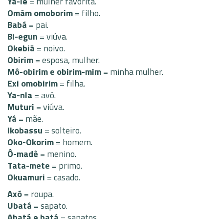
Yá-lé
= mulher favorita.
Omâm omoborim
= filho.
Babá
= pai.
Bi-egun
= viúva.
Okebiã
= noivo.
Obirim
= esposa, mulher.
Mô-obirim e obirim-mim
= minha mulher.
Exi omobirim
= filha.
Ya-nla
= avó.
Muturi
= viúva.
Yá
= mãe.
Ikobassu
= solteiro.
Oko-Okorim
= homem.
Ô-madê
= menino.
Tata-mete
= primo.
Okuamuri
= casado.
Axó
= roupa.
Ubatá
= sapato.
Abatá e batá
= sapatos.