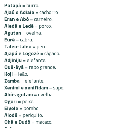
Patapá
= burro.
Ajaú e Adiaia
= cachorro
Eran e Abô
= carneiro.
Aledá e Ledé
= porco.
Agutan
= ovelha.
Euré
= cabra.
Taleu-taleu
= peru.
Ajapá e Logozé
= cágado.
Adjiniju
= elefante.
Ouê-êyá
= rabo grande.
Koji
= leão.
Zamba
= elefante.
Xenimi e xenifidam
= sapo.
Abô-agutam
= ovelha.
Oguri
= peixe.
Eiyele
= pombo.
Alodé
= periquito.
Ohá e Dudô
= macaco.