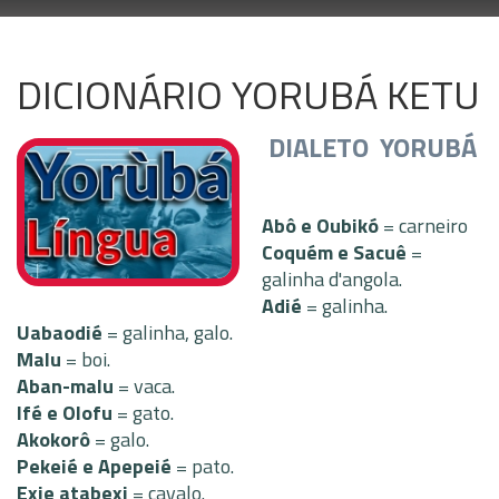
DICIONÁRIO YORUBÁ KETU
DIALETO YORUBÁ
Abô e Oubikó
= carneiro
Coquém e Sacuê
=
galinha d'angola.
Adié
= galinha.
Uabaodié
= galinha, galo.
Malu
= boi.
Aban-malu
= vaca.
Ifé e Olofu
= gato.
Akokorô
= galo.
Pekeié e Apepeié
= pato.
Exie atabexi
= cavalo.