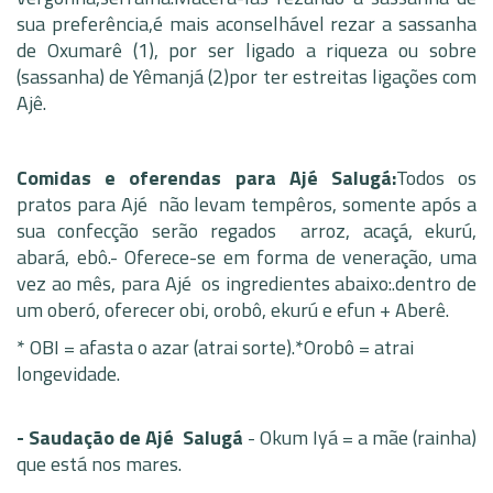
sua preferência,é mais aconselhável rezar a sassanha
de Oxumarê (1), por ser ligado a riqueza ou sobre
(sassanha) de Yêmanjá (2)por ter estreitas ligações com
Ajê.
Comidas e oferendas para Ajé Salugá:
Todos os
pratos para Ajé não levam tempêros, somente após a
sua confecção serão regados arroz, acaçá, ekurú,
abará, ebô.- Oferece-se em forma de veneração, uma
vez ao mês, para Ajé os ingredientes abaixo:.dentro de
um oberó, oferecer obi, orobô, ekurú e efun + Aberê.
* OBI = afasta o azar (atrai sorte).*Orobô = atrai
longevidade.
- Saudação de Ajé Salugá
- Okum Iyá = a mãe (rainha)
que está nos mares.