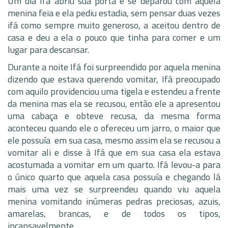
Um dia Ifá abriu sua porta e se deparou com aquela
menina feia e ela pediu estadia, sem pensar duas vezes
ifá como sempre muito generoso, a aceitou dentro de
casa e deu a ela o pouco que tinha para comer e um
lugar para descansar.
Durante a noite Ifá foi surpreendido por aquela menina
dizendo que estava querendo vomitar, Ifá preocupado
com aquilo providenciou uma tigela e estendeu a frente
da menina mas ela se recusou, então ele a apresentou
uma cabaça e obteve recusa, da mesma forma
aconteceu quando ele o ofereceu um jarro, o maior que
ele possuía em sua casa, mesmo assim ela se recusou a
vomitar ali e disse à Ifá que em sua casa ela estava
acostumada a vomitar em um quarto. Ifá levou-a para
o único quarto que aquela casa possuía e chegando lá
mais uma vez se surpreendeu quando viu aquela
menina vomitando inúmeras pedras preciosas, azuis,
amarelas, brancas, e de todos os tipos,
incansavelmente.