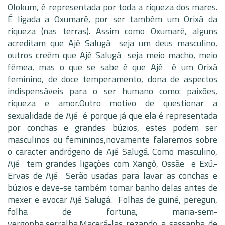
Olokum, é representada por toda a riqueza dos mares.
É ligada a Oxumarê, por ser também um Orixá da
riqueza (nas terras). Assim como Oxumarê, alguns
acreditam que Ajé Salugá seja um deus masculino,
outros creêm que Ajé Salugá seja meio macho, meio
fêmea, mas o que se sabe é que Ajé é um Orixá
feminino, de doce temperamento, dona de aspectos
indispensáveis para o ser humano como: paixões,
riqueza e amor.Outro motivo de questionar a
sexualidade de Ajé é porque já que ela é representada
por conchas e grandes búzios, estes podem ser
masculinos ou femininos,novamente falaremos sobre
o caracter andrógeno de Ajé Salugá. Como masculino,
Ajé tem grandes ligações com Xangô, Ossãe e Exú.-
Ervas de Ajé Serão usadas para lavar as conchas e
búzios e deve-se também tomar banho delas antes de
mexer e evocar Ajé Salugá. Folhas de guiné, peregun,
folha de fortuna, maria-sem-
vergonha,serralha.Macerá-las rezando a sassanha de