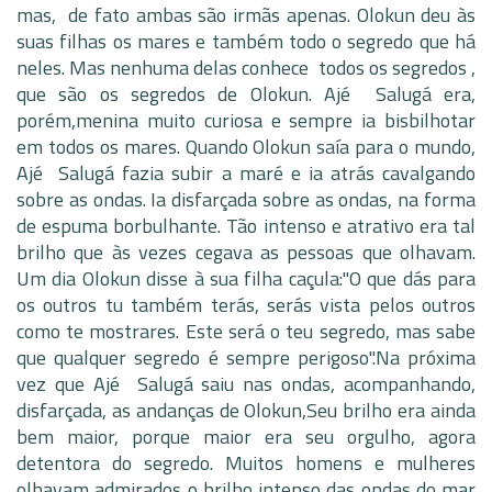
mas, de fato ambas são irmãs apenas. Olokun deu às
suas filhas os mares e também todo o segredo que há
neles. Mas nenhuma delas conhece todos os segredos ,
que são os segredos de Olokun. Ajé Salugá era,
porém,menina muito curiosa e sempre ia bisbilhotar
em todos os mares. Quando Olokun saía para o mundo,
Ajé Salugá fazia subir a maré e ia atrás cavalgando
sobre as ondas. Ia disfarçada sobre as ondas, na forma
de espuma borbulhante. Tão intenso e atrativo era tal
brilho que às vezes cegava as pessoas que olhavam.
Um dia Olokun disse à sua filha caçula:"O que dás para
os outros tu também terás, serás vista pelos outros
como te mostrares. Este será o teu segredo, mas sabe
que qualquer segredo é sempre perigoso".Na próxima
vez que Ajé Salugá saiu nas ondas, acompanhando,
disfarçada, as andanças de Olokun,Seu brilho era ainda
bem maior, porque maior era seu orgulho, agora
detentora do segredo. Muitos homens e mulheres
olhavam admirados o brilho intenso das ondas do mar