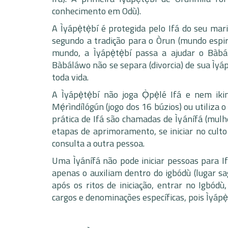
conhecimento em Odù).
A Ìyápẹ̀tẹ̀bí é protegida pelo Ifá do seu ma
segundo a tradição para o Òrun (mundo espi
mundo, a Ìyápẹ̀tẹ̀bí passa a ajudar o Bàb
Bàbáláwo não se separa (divorcia) de sua Ìyápè
toda vida.
A Ìyápẹ̀tẹ̀bí não joga Ọ̀pẹ̀lé Ifá e nem ik
Mẹ́rìndílógún (jogo dos 16 búzios) ou utiliz
prática de Ifá são chamadas de Ìyánífá (mulh
etapas de aprimoramento, se iniciar no culto 
consulta a outra pessoa.
Uma Ìyánífá não pode iniciar pessoas para I
apenas o auxiliam dentro do igbódù (lugar sa
após os ritos de iniciação, entrar no Igbód
cargos e denominações específicas, pois Ìyápẹ̀t