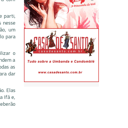
 parti,
s nesse
ção, um
ulo para
lizar o
endem a
odas as
para dar
o. Elas
 Ifá e,
ceberão