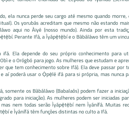
rido, ela nunca perde seu cargo até mesmo quando morre, e
ritual). Os yorubás acreditam que mesmo não estando mai
áláwo aqui no Àiyé (nosso mundo). Ainda por esta tradi
̣tẹ̀bí. Perante Ifá, a Ìyápẹ̀tẹ̀bí e o Bàbáláwo têm um vinc
in ifá. Ela depende do seu próprio conhecimento para uti
a o Obì e o Orógbó para jogo. As mulheres que estudam e apr
er que tem conhecimento sobre Ifá). Ela deve passar por t
e aí poderá usar o Ọ̀pẹ̀lé ifá para si própria, mas nunca 
fá, somente os Bàbáláwo (Babalaôs) podem fazer a iniciaçã
grado para iniciação). As mulheres podem ser iniciadas para
ù, mas nem todas serão Ìyápẹ̀tẹ̀bí nem Ìyánífá. Muitas re
ẹ̀bí e Ìyánífá têm funções distintas no culto a Ifá.