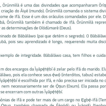
, Òrúnmìlà é uma das divindades que acompanharam Òrìṣ
 criação do Àiyé (mundo). Òrúnmìlà comanda o sistema divi
nome de Ifá. Esse é um dos oráculos comandados por ele. D
ubá, Òrúnmìlà também é chamado de Ifá. Òrúnmìlà repre
ar as determinações de Olódùmarè (Deus).
minado de Bàbáláwo (pai que detém o segredo). O Bàbálá
ubá, pois seu aprendizado é longo, requerendo muita disci
xemplo de integridade. Bàbáláwo casa, tem filhos e cuida
 dos encargos da Ìyápẹ̀tẹ̀bí é zelar pelo Ifá do marido. E
láwo, pois ela conhece seus ẹ̀wọ̀ (interditos, tabus) estab
ápẹ̀tẹ̀bí é escolhida por Ifá, e não precisa ser iniciada no 
o e nem necessariamente ser de Ọ̀ṣun (Oxum). Ela passa por 
e encerram com outras Ìyápẹ̀tẹ̀bí.
mônias de Ifá e pode ter mais de um cargo no Ẹgbẹ́-Ifá (Te
 foi Ọ̀ṣun, também chamada de Èèpódù ou Ìyánidù (Senh