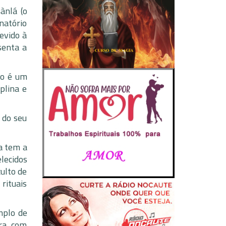
ànlá (o
natório
evido à
senta a
wo é um
plina e
 do seu
la tem a
elecidos
culto de
rituais
mplo de
ora com