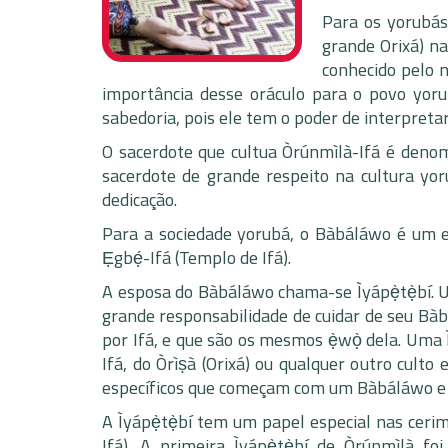
Para os yorubás
grande Orixá) na
conhecido pelo 
importância desse oráculo para o povo yor
sabedoria, pois ele tem o poder de interpret
O sacerdote que cultua Òrúnmìlà-Ifá é deno
sacerdote de grande respeito na cultura yor
dedicação.
Para a sociedade yorubá, o Bàbáláwo é um e
Ẹgbẹ́-Ifá (Templo de Ifá).
A esposa do Bàbáláwo chama-se Ìyápẹ̀tẹ̀bí. Um
grande responsabilidade de cuidar de seu Bàbá
por Ifá, e que são os mesmos ẹ̀wọ̀ dela. Uma Ìy
Ifá, do Òrìṣà (Orixá) ou qualquer outro cult
específicos que começam com um Bàbáláwo e s
A Ìyápẹ̀tẹ̀bí tem um papel especial nas ceri
Ifá). A primeira Ìyápẹ̀tẹ̀bí de Òrúnmìlà