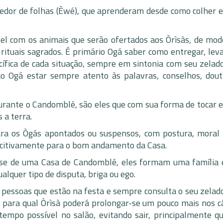
dor de folhas (Èwé), que aprenderam desde como colher e
vel com os animais que serão ofertados aos Òrìsàs, de mod
 rituais sagrados. É primário Ogá saber como entregar, leva
fica de cada situação, sempre em sintonia com seu zelado
 Ogá estar sempre atento às palavras, conselhos, dout
ante o Candomblé, são eles que com sua forma de tocar e
 a terra.
a os Ògás apontados ou suspensos, com postura, moral i
oercitivamente para o bom andamento da Casa.
ase de uma Casa de Candomblé, eles formam uma família
lquer tipo de disputa, briga ou ego.
s pessoas que estão na festa e sempre consulta o seu zelado
 para qual Òrìsà poderá prolongar-se um pouco mais nos câ
empo possível no salão, evitando sair, principalmente q