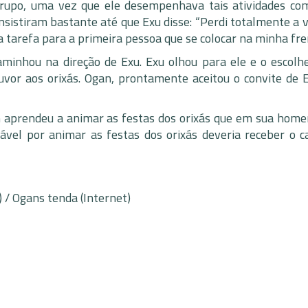
upo, uma vez que ele desempenhava tais atividades co
insistiram bastante até que Exu disse: “Perdi totalmente a
a tarefa para a primeira pessoa que se colocar na minha fre
minhou na direção de Exu. Exu olhou para ele e o escolh
ouvor aos orixás. Ogan, prontamente aceitou o convite de E
 aprendeu a animar as festas dos orixás que em sua hom
el por animar as festas dos orixás deveria receber o c
 / Ogans tenda (Internet)
t
dIn
are