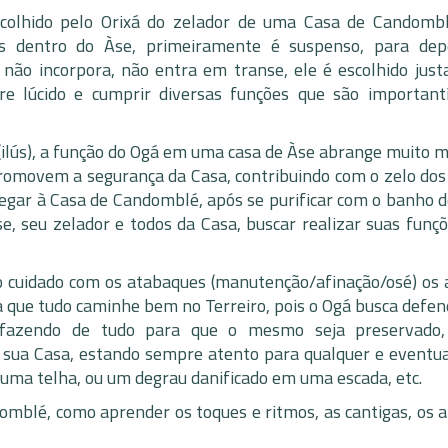
scolhido pelo Orixá do zelador de uma Casa de Candomb
es dentro do Àse, primeiramente é suspenso, para dep
 não incorpora, não entra em transe, ele é escolhido jus
e lúcido e cumprir diversas funções que são important
ilús), a função do Ogá em uma casa de Àse abrange muito m
romovem a segurança da Casa, contribuindo com o zelo dos 
egar à Casa de Candomblé, após se purificar com o banho d
, seu zelador e todos da Casa, buscar realizar suas funçõ
o cuidado com os atabaques (manutenção/afinação/osé) os 
a que tudo caminhe bem no Terreiro, pois o Ogá busca defen
 fazendo de tudo para que o mesmo seja preservado,
e sua Casa, estando sempre atento para qualquer e eventua
 uma telha, ou um degrau danificado em uma escada, etc.
mblé, como aprender os toques e ritmos, as cantigas, os a