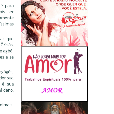
lé para
ois ser
tamente
íssimas
ais que
Òrìsàs,
e agbò,
es e se
agògòs,
der sua
 é sua
l dano,
nimais,