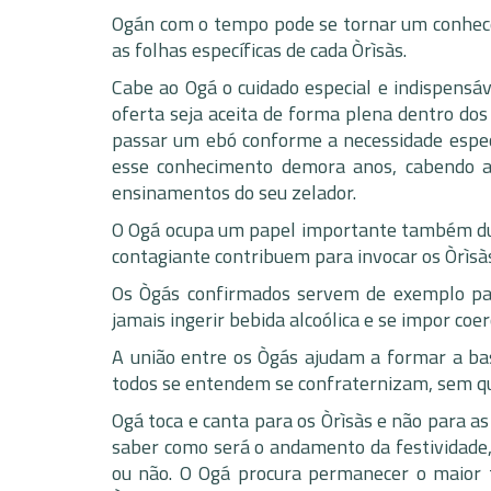
Ogán com o tempo pode se tornar um conhece
as folhas específicas de cada Òrìsàs.
Cabe ao Ogá o cuidado especial e indispensá
oferta seja aceita de forma plena dentro dos
passar um ebó conforme a necessidade especí
esse conhecimento demora anos, cabendo ao
ensinamentos do seu zelador.
O Ogá ocupa um papel importante também dur
contagiante contribuem para invocar os Òrìsàs
Os Ògás confirmados servem de exemplo par
jamais ingerir bebida alcoólica e se impor c
A união entre os Ògás ajudam a formar a b
todos se entendem se confraternizam, sem qua
Ogá toca e canta para os Òrìsàs e não para a
saber como será o andamento da festividade,
ou não. O Ogá procura permanecer o maior t