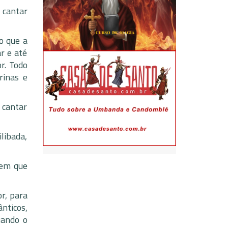
 cantar
o que a
r e até
r. Todo
rinas e
 cantar
libada,
 em que
r, para
nticos,
uando o