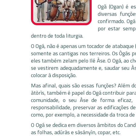
Ogã (Ogan) é e
diversas funçõ
confirmado. Ogá
por estar sempr
dentro de toda liturgia.
O Ogá, não é apenas um tocador de atabaque (
somente as cantigas nos terreiros. Os Ògás p
eles também zelam pelo Ilé Àse. O Ogá, ao ch
se vestirem adequadamente e, saudar seu Àse
colocar à disposição.
Mas afinal, quais são essas funções? Além d
àtòrìs, também é papel do Ogá contribuir par
comunidade, o seu Àse de forma eficaz,
responsabilidade, preservar as edificações d
como, por exemplo, a necessidade da troca de
O Ogá se dedica em diversos âmbitos do Cando
as folhas, adúràs e sàsányìn, copar, etc.