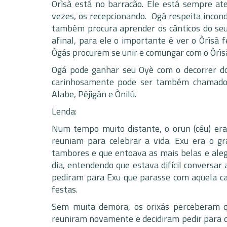
Òrìsà está no barracão. Ele está sempre at
vezes, os recepcionando. Ogá respeita incond
também procura aprender os cânticos do seu 
afinal, para ele o importante é ver o Òrìsà 
Ògás procurem se unir e comungar com o Òrìsà,
Ogá pode ganhar seu Oyè com o decorrer do
carinhosamente pode ser também chamado d
Alabe, Pèjìgán e Ònilú.
Lenda:
Num tempo muito distante, o orun (céu) era 
reuniam para celebrar a vida. Exu era o g
tambores e que entoava as mais belas e alegr
dia, entendendo que estava difícil convers
pediram para Exu que parasse com aquela can
festas.
Sem muita demora, os orixás perceberam q
reuniram novamente e decidiram pedir para q