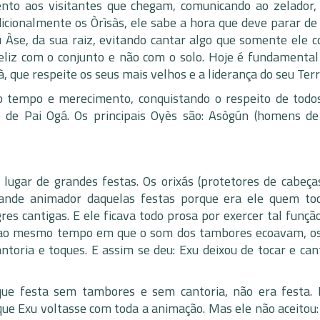
ento aos visitantes que chegam, comunicando ao zelador,
icionalmente os Òrìsàs, ele sabe a hora que deve parar de 
Àse, da sua raiz, evitando cantar algo que somente ele c
feliz com o conjunto e não com o solo. Hoje é fundamental
 que respeite os seus mais velhos e a liderança do seu Terr
 tempo e merecimento, conquistando o respeito de todo
e Pai Ogá. Os principais Oyès são: Asògún (homens de
lugar de grandes festas. Os orixás (protetores de cabeças
rande animador daquelas festas porque era ele quem to
es cantigas. E ele ficava todo prosa por exercer tal função
ar ao mesmo tempo em que o som dos tambores ecoavam, os
toria e toques. E assim se deu: Exu deixou de tocar e can
ue festa sem tambores e sem cantoria, não era festa. 
ue Exu voltasse com toda a animação. Mas ele não aceitou: