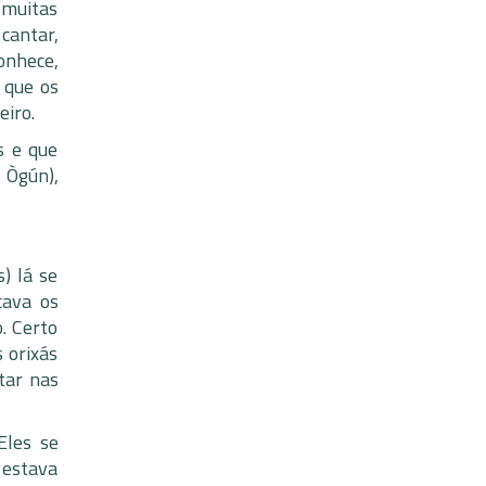
 muitas
cantar,
onhece,
 que os
eiro.
s e que
 Ògún),
) lá se
cava os
. Certo
 orixás
tar nas
Eles se
 estava