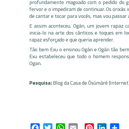
profundamente magoado com o pedido do gr
fervor e o impediram de continuar. Os orixás 
de cantar e tocar para vocês, mas vou passar 
E assim aconteceu. Ogán, um jovem rapaz ca
inicia-lo na arte dos cânticos e toques em l
rapaz esforçado e que queria aprender.
Tão bem Exu o ensinou Ogán e Ogán tão bem
Exu estabeleceu que todo o homem responsáv
Ogan.
Pesquisa:
Blog da Casa de Òsùmàrè (Internet)
Facebook
Twitter
WhatsApp
Email
Pinteres
Linke
Sh