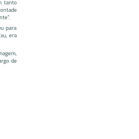
m tanto
 vontade
nte”.
eu para
xu, era
enagem,
argo de